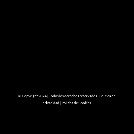
© Copyright 2024 | Todos los derechos reservados |
Política de
privacidad
|
Política de Cookies

Icon List Item

Icon List Item