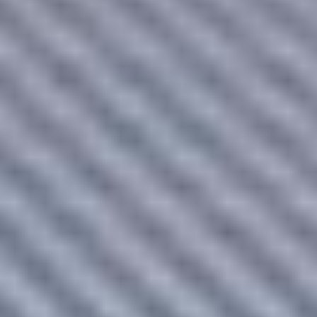
REPOSITORIO
DIGITAL
Accedé al conocimiento en
formato digital