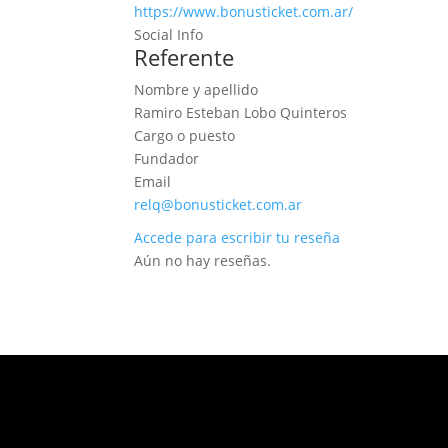
https://www.bonusticket.com.ar/
Social Info
Referente
Nombre y apellido
Ramiro Esteban Lobo Quinteros
Cargo o puesto
Fundador
Email
relq@bonusticket.com.ar
Accede para escribir tu reseña
Aún no hay reseñas.