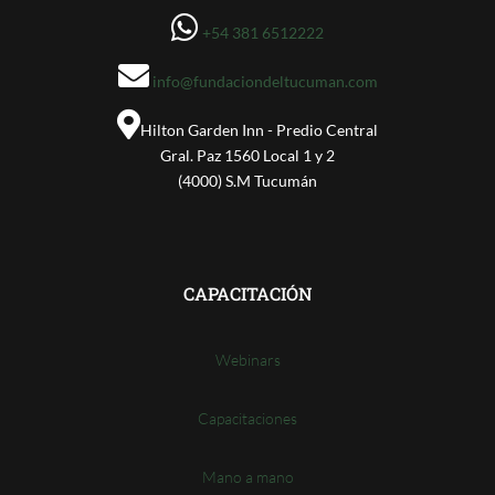
+54 381 6512222
info@fundaciondeltucuman.com
Hilton Garden Inn - Predio Central
Gral. Paz 1560 Local 1 y 2
(4000) S.M Tucumán​
CAPACITACIÓN
Webinars
Capacitaciones
Mano a mano